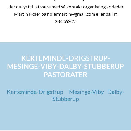
Har du lyst til at være med så kontakt organist og korleder
Martin Høier på hoiermartin@gmail.com eller på Tlf.
28406302
KERTEMINDE-DRIGSTRUP-
MESINGE-VIBY-DALBY-STUBBERUP
PASTORATER
Kerteminde-Drigstrup
Mesinge-Viby
Dalby-
Stubberup