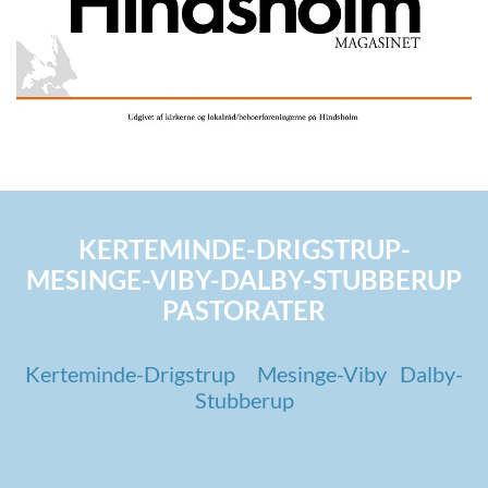
KERTEMINDE-DRIGSTRUP-
MESINGE-VIBY-DALBY-STUBBERUP
PASTORATER
Kerteminde-Drigstrup
Mesinge-Viby
Dalby-
Stubberup