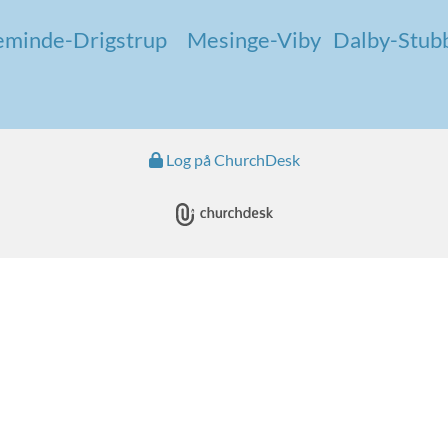
eminde-Drigstrup
Mesinge-Viby
Dalby-Stub
Log på ChurchDesk