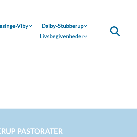
singe-Viby
Dalby-Stubberup
Livsbegivenheder
ERUP PASTORATER