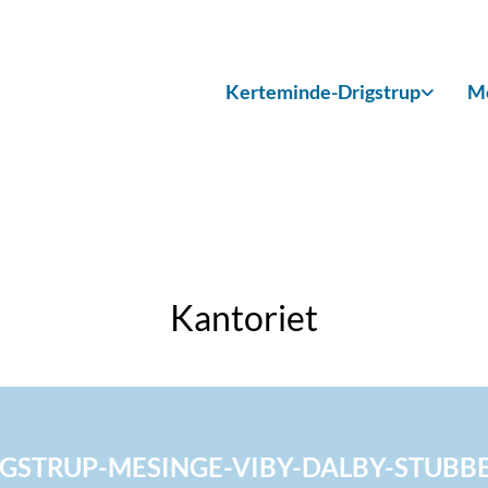
Kerteminde-Drigstrup
Me
Kantoriet
GSTRUP-MESINGE-VIBY-DALBY-STUBB