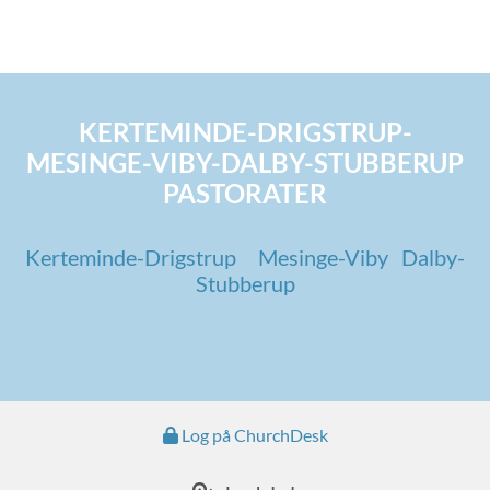
KERTEMINDE-DRIGSTRUP-
MESINGE-VIBY-DALBY-STUBBERUP
PASTORATER
Kerteminde-Drigstrup
Mesinge-Viby
Dalby-
Stubberup
Log på ChurchDesk