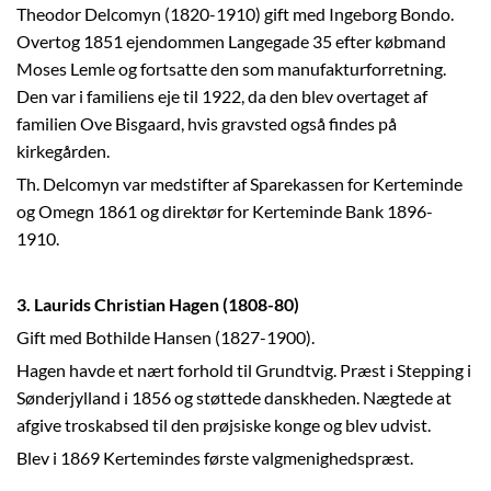
Theodor Delcomyn (1820-1910) gift med Ingeborg Bondo.
Overtog 1851 ejendommen Langegade 35 efter købmand
Moses Lemle og fortsatte den som manufakturforretning.
Den var i familiens eje til 1922, da den blev overtaget af
familien Ove Bisgaard, hvis gravsted også findes på
kirkegården.
Th. Delcomyn var medstifter af Sparekassen for Kerteminde
og Omegn 1861 og direktør for Kerteminde Bank 1896-
1910.
3. Laurids Christian Hagen (1808-80)
Gift med Bothilde Hansen (1827-1900).
Hagen havde et nært forhold til Grundtvig. Præst i Stepping i
Sønderjylland i 1856 og støttede danskheden. Nægtede at
afgive troskabsed til den prøjsiske konge og blev udvist.
Blev i 1869 Kertemindes første valgmenighedspræst.